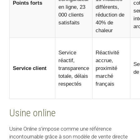
Points forts
cof
en ligne, 23
différents,
se
000 clients
réduction de
in
satisfaits
40% de
ar
chaleur
Service
Réactivité
réactif,
accrue,
Se
Service client
transparence
proximité
de
totale, délais
marché
respectés
français
Usine online
Usine Online s’impose comme une référence
incontournable grâce à son modèle de vente directe