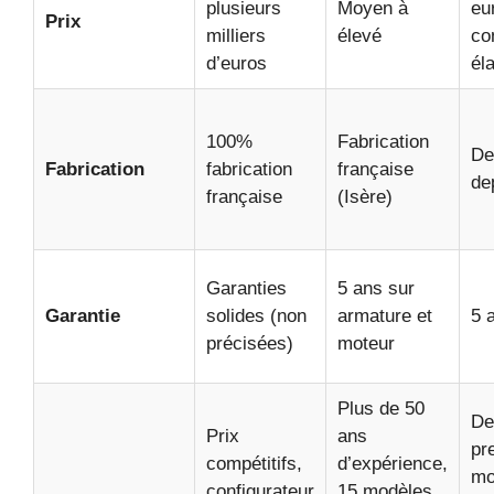
plusieurs
Moyen à
eu
Prix
milliers
élevé
co
d’euros
él
100%
Fabrication
De
Fabrication
fabrication
française
de
française
(Isère)
Garanties
5 ans sur
Garantie
solides (non
armature et
5 
précisées)
moteur
Plus de 50
De
Prix
ans
pr
compétitifs,
d’expérience,
mo
configurateur
15 modèles